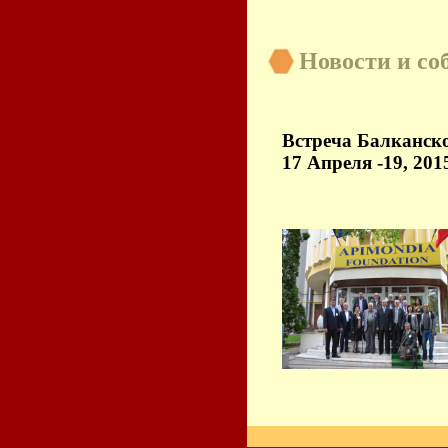
Новости и со
Встреча Балканск
17 Апреля -19, 201